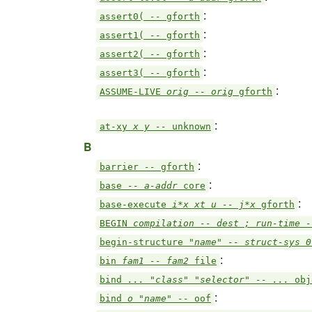
:
assert0(
--
gforth
:
assert1(
--
gforth
:
assert2(
--
gforth
:
assert3(
--
gforth
:
ASSUME-LIVE
orig -- orig
gforth
:
at-xy
x y --
unknown
B
:
barrier
--
gforth
:
base
-- a-addr
core
:
base-execute
i*x xt u -- j*x
gforth
BEGIN
compilation -- dest ; run-time 
begin-structure
"name" -- struct-sys 
:
bin
fam1 -- fam2
file
bind
... "class" "selector" -- ...
obj
:
bind
o "name" --
oof