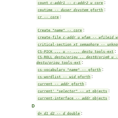
:
count
c-addr1 -- c-addr2 u
core
:
cputime
-- duser dsystem
gforth
:
cr
--
core
:
Create
"name" --
core
create-file
c-addr u wfam -- wfileid 
critical-section
xt semaphore --
unkno
:
CS-PICK
... u -- ... destu
tools-ext
CS-ROLL
destu/origu .. dest0/orig0 u -
:
destu/origu
tools-ext
:
cs-vocabulary
"name" --
gforth
:
cs-wordlist
-- wid
gforth
:
current
-- addr
gforth
:
current'
"selector" -- xt
objects
:
current-interface
-- addr
objects
D
:
d+
d1 d2 -- d
double