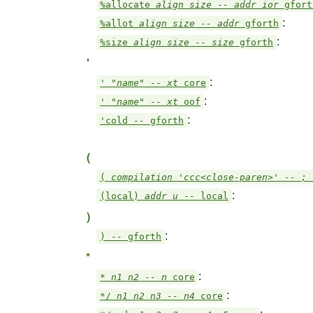
%allocate
align size -- addr ior
gfort
:
%allot
align size -- addr
gforth
:
%size
align size -- size
gforth
'
:
'
"name" -- xt
core
:
'
"name" -- xt
oof
:
'cold
--
gforth
(
(
compilation 'ccc<close-paren>' -- ;
:
(local)
addr u --
local
)
:
)
--
gforth
*
:
*
n1 n2 -- n
core
:
*/
n1 n2 n3 -- n4
core