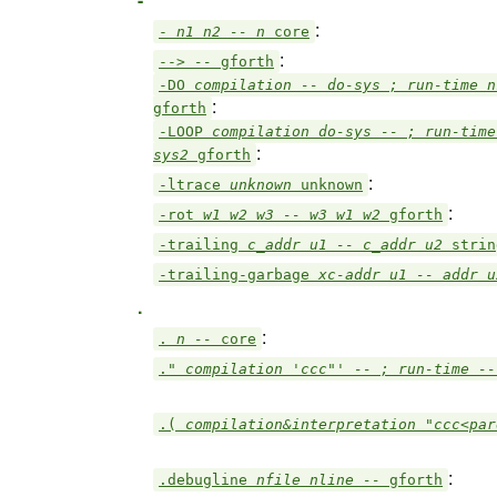
:
-
n1 n2 -- n
core
:
-->
--
gforth
-DO
compilation -- do-sys ; run-time n
:
gforth
-LOOP
compilation do-sys -- ; run-time
:
sys2
gforth
:
-ltrace
unknown
unknown
:
-rot
w1 w2 w3 -- w3 w1 w2
gforth
-trailing
c_addr u1 -- c_addr u2
strin
-trailing-garbage
xc-addr u1 -- addr 
.
:
.
n --
core
."
compilation 'ccc"' -- ; run-time -
.(
compilation&interpretation "ccc<pa
:
.debugline
nfile nline --
gforth