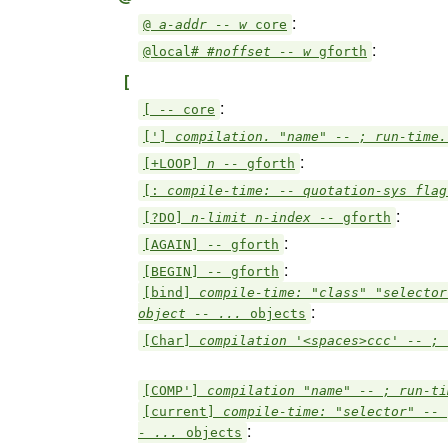
:
@
a-addr -- w
core
:
@local#
#noffset -- w
gforth
[
:
[
--
core
[']
compilation. "name" -- ; run-time
:
[+LOOP]
n --
gforth
[:
compile-time: -- quotation-sys fla
:
[?DO]
n-limit n-index --
gforth
:
[AGAIN]
--
gforth
:
[BEGIN]
--
gforth
[bind]
compile-time: "class" "selector
:
object -- ...
objects
[Char]
compilation '<spaces>ccc' -- ;
[COMP']
compilation "name" -- ; run-t
[current]
compile-time: "selector" -- 
:
- ...
objects