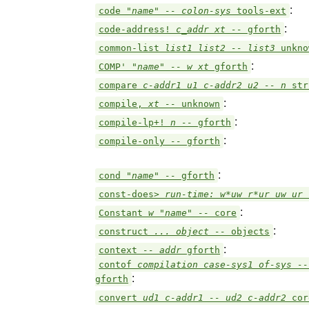
:
code
"name" -- colon-sys
tools-ext
:
code-address!
c_addr xt --
gforth
common-list
list1 list2 -- list3
unkno
:
COMP'
"name" -- w xt
gforth
compare
c-addr1 u1 c-addr2 u2 -- n
str
:
compile,
xt --
unknown
:
compile-lp+!
n --
gforth
:
compile-only
--
gforth
:
cond
"name" --
gforth
const-does>
run-time: w*uw r*ur uw ur
:
Constant
w "name" --
core
:
construct
... object --
objects
:
context
-- addr
gforth
contof
compilation case-sys1 of-sys --
:
gforth
convert
ud1 c-addr1 -- ud2 c-addr2
cor