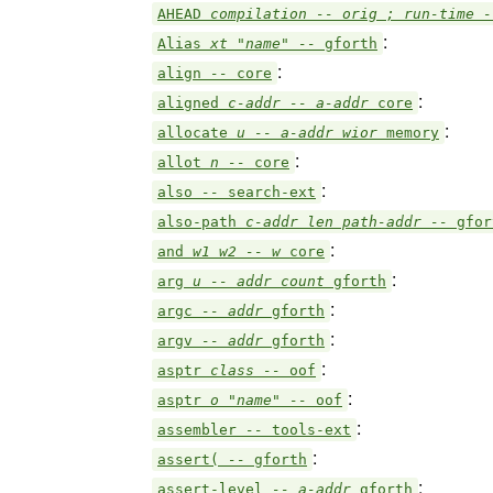
AHEAD
compilation -- orig ; run-time 
:
Alias
xt "name" --
gforth
:
align
--
core
:
aligned
c-addr -- a-addr
core
:
allocate
u -- a-addr wior
memory
:
allot
n --
core
:
also
--
search-ext
also-path
c-addr len path-addr --
gfor
:
and
w1 w2 -- w
core
:
arg
u -- addr count
gforth
:
argc
-- addr
gforth
:
argv
-- addr
gforth
:
asptr
class --
oof
:
asptr
o "name" --
oof
:
assembler
--
tools-ext
:
assert(
--
gforth
:
assert-level
-- a-addr
gforth