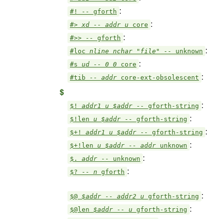
:
#!
--
gforth
:
#>
xd -- addr u
core
:
#>>
--
gforth
:
#loc
nline nchar "file" --
unknown
:
#s
ud -- 0 0
core
:
#tib
-- addr
core-ext-obsolescent
$
:
$!
addr1 u $addr --
gforth-string
:
$!len
u $addr --
gforth-string
:
$+!
addr1 u $addr --
gforth-string
:
$+!len
u $addr -- addr
unknown
:
$.
addr --
unknown
:
$?
-- n
gforth
:
$@
$addr -- addr2 u
gforth-string
:
$@len
$addr -- u
gforth-string