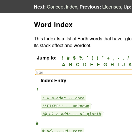
Next:
Concept Index
, Previous:
Licenses
, Up
Word Index
This index is a list of Forth words that have “gl
its stack effect and wordset.
Jump to:
!
#
$
%
'
(
)
*
+
,
-
.
/
A
B
C
D
E
F
G
H
I
J
K
Index Entry
!
:
!
w a-addr --
core
:
!!FIXME!!
--
unknown
:
!@
u1 a-addr -- u2
gforth
#
:
#
ud1 -- ud2
core