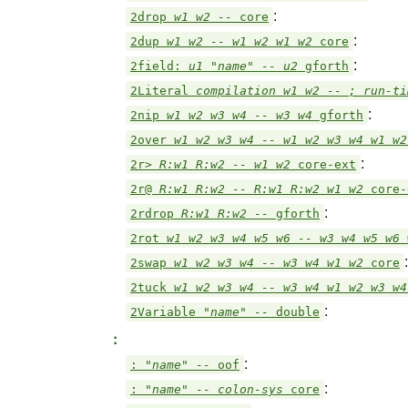
:
2drop
w1 w2 --
core
:
2dup
w1 w2 -- w1 w2 w1 w2
core
:
2field:
u1 "name" -- u2
gforth
2Literal
compilation w1 w2 -- ; run-t
:
2nip
w1 w2 w3 w4 -- w3 w4
gforth
2over
w1 w2 w3 w4 -- w1 w2 w3 w4 w1 w
:
2r>
R:w1 R:w2 -- w1 w2
core-ext
2r@
R:w1 R:w2 -- R:w1 R:w2 w1 w2
core-
:
2rdrop
R:w1 R:w2 --
gforth
2rot
w1 w2 w3 w4 w5 w6 -- w3 w4 w5 w6
:
2swap
w1 w2 w3 w4 -- w3 w4 w1 w2
core
2tuck
w1 w2 w3 w4 -- w3 w4 w1 w2 w3 w
:
2Variable
"name" --
double
:
:
:
"name" --
oof
:
:
"name" -- colon-sys
core