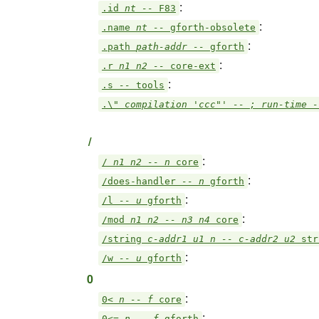
:
.id
nt --
F83
:
.name
nt --
gforth-obsolete
:
.path
path-addr --
gforth
:
.r
n1 n2 --
core-ext
:
.s
--
tools
.\"
compilation 'ccc"' -- ; run-time 
/
:
/
n1 n2 -- n
core
:
/does-handler
-- n
gforth
:
/l
-- u
gforth
:
/mod
n1 n2 -- n3 n4
core
/string
c-addr1 u1 n -- c-addr2 u2
str
:
/w
-- u
gforth
0
:
0<
n -- f
core
:
0<=
n -- f
gforth