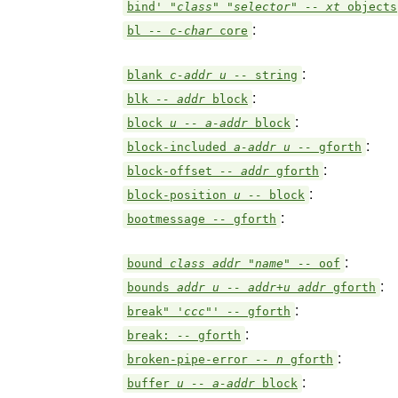
bind'
"class" "selector" -- xt
objects
:
bl
-- c-char
core
:
blank
c-addr u --
string
:
blk
-- addr
block
:
block
u -- a-addr
block
:
block-included
a-addr u --
gforth
:
block-offset
-- addr
gforth
:
block-position
u --
block
:
bootmessage
--
gforth
:
bound
class addr "name" --
oof
:
bounds
addr u -- addr+u addr
gforth
:
break"
'ccc"' --
gforth
:
break:
--
gforth
:
broken-pipe-error
-- n
gforth
:
buffer
u -- a-addr
block