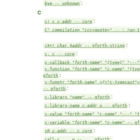
:
bye
--
unknown
C
:
c!
c c-addr --
core
C"
compilation "ccc<quote>" -- ; run-
:
c$+!
char $addr --
gforth-string
:
c,
c --
core
c-callback
"forth-name" "{type}" "---
c-function
"forth-name" "c-name" "{typ
:
gforth
c-funptr
"forth-name" <{>"c-typecast"<
:
--
gforth
:
c-library
"name" --
gforth
:
c-library-name
c-addr u --
gforth
c-value
"forth-name" "c-name" "---" "
c-variable
"forth-name" "c-name" --
gf
:
c@
c-addr -- c
core
:
call-c
... w -- ...
gforth