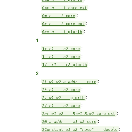
:
0<>
n -- f
core-ext
:
0=
n -- f
core
:
0>
n -- f
core-ext
:
0>=
n -- f
gforth
1
:
1+
n1 -- n2
core
:
1-
n1 -- n2
core
:
1/f
r1 -- r2
gforth
2
:
2!
w1 w2 a-addr --
core
:
2*
n1 -- n2
core
:
2,
w1 w2 --
gforth
:
2/
n1 -- n2
core
:
2>r
w1 w2 -- R:w1 R:w2
core-ext
:
2@
a-addr -- w1 w2
core
:
2Constant
w1 w2 "name" --
double