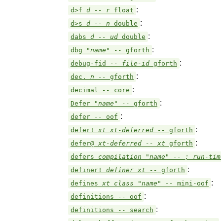
:
d>f
d -- r
float
:
d>s
d -- n
double
:
dabs
d -- ud
double
:
dbg
"name" --
gforth
:
debug-fid
-- file-id
gforth
:
dec.
n --
gforth
:
decimal
--
core
:
Defer
"name" --
gforth
:
defer
--
oof
:
defer!
xt xt-deferred --
gforth
:
defer@
xt-deferred -- xt
gforth
defers
compilation "name" -- ; run-ti
:
definer!
definer xt --
gforth
:
defines
xt class "name" --
mini-oof
:
definitions
--
oof
:
definitions
--
search