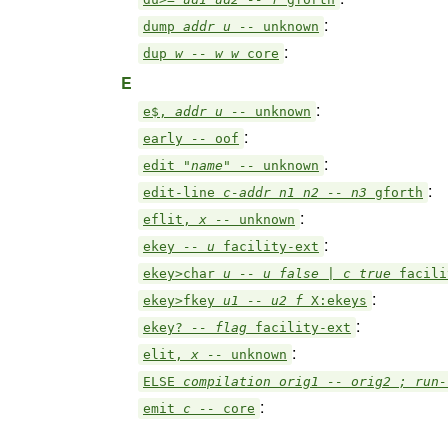
:
dump
addr u --
unknown
:
dup
w -- w w
core
E
:
e$,
addr u --
unknown
:
early
--
oof
:
edit
"name" --
unknown
:
edit-line
c-addr n1 n2 -- n3
gforth
:
eflit,
x --
unknown
:
ekey
-- u
facility-ext
ekey>char
u -- u false | c true
facili
:
ekey>fkey
u1 -- u2 f
X:ekeys
:
ekey?
-- flag
facility-ext
:
elit,
x --
unknown
ELSE
compilation orig1 -- orig2 ; run
:
emit
c --
core