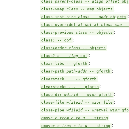
class
parent-class -- align offset
obj
:
class->map
class -- map
objects
:
class-inst-size
class -- addr
objects
class-override!
xt sel-xt class-map -
:
class-previous
class --
objects
:
class;
--
oof
:
class>order
class --
objects
:
class?
o -- flag
oof
:
clear-libs
--
gforth
:
clear-path
path-addr --
gforth
:
clearstack
... --
gforth
:
clearstacks
... --
gforth
:
close-dir
wdirid -- wior
gforth
:
close-file
wfileid -- wior
file
close-pipe
wfileid -- wretval wior
gfo
:
cmove
c-from c-to u --
string
:
cmove>
c-from c-to u --
string