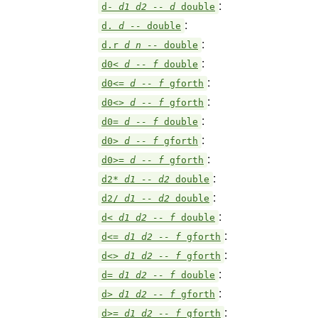
:
d-
d1 d2 -- d
double
:
d.
d --
double
:
d.r
d n --
double
:
d0<
d -- f
double
:
d0<=
d -- f
gforth
:
d0<>
d -- f
gforth
:
d0=
d -- f
double
:
d0>
d -- f
gforth
:
d0>=
d -- f
gforth
:
d2*
d1 -- d2
double
:
d2/
d1 -- d2
double
:
d<
d1 d2 -- f
double
:
d<=
d1 d2 -- f
gforth
:
d<>
d1 d2 -- f
gforth
:
d=
d1 d2 -- f
double
:
d>
d1 d2 -- f
gforth
:
d>=
d1 d2 -- f
gforth