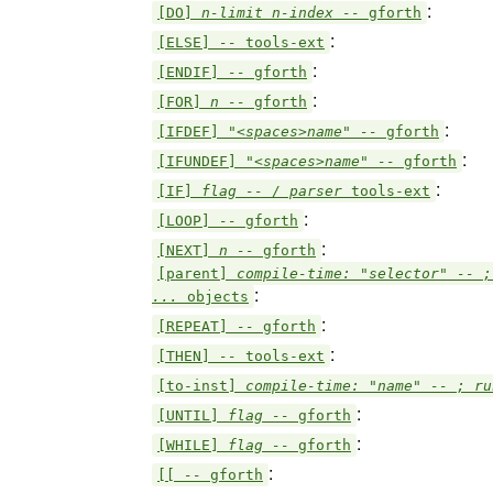
:
[DO]
n-limit n-index --
gforth
:
[ELSE]
--
tools-ext
:
[ENDIF]
--
gforth
:
[FOR]
n --
gforth
:
[IFDEF]
"<spaces>name" --
gforth
:
[IFUNDEF]
"<spaces>name" --
gforth
:
[IF]
flag -- / parser
tools-ext
:
[LOOP]
--
gforth
:
[NEXT]
n --
gforth
[parent]
compile-time: "selector" -- ;
:
...
objects
:
[REPEAT]
--
gforth
:
[THEN]
--
tools-ext
[to-inst]
compile-time: "name" -- ; r
:
[UNTIL]
flag --
gforth
:
[WHILE]
flag --
gforth
:
[[
--
gforth