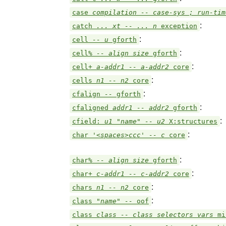
case
compilation -- case-sys ; run-ti
:
catch
... xt -- ... n
exception
:
cell
-- u
gforth
:
cell%
-- align size
gforth
:
cell+
a-addr1 -- a-addr2
core
:
cells
n1 -- n2
core
:
cfalign
--
gforth
:
cfaligned
addr1 -- addr2
gforth
:
cfield:
u1 "name" -- u2
X:structures
:
char
'<spaces>ccc' -- c
core
:
char%
-- align size
gforth
:
char+
c-addr1 -- c-addr2
core
:
chars
n1 -- n2
core
:
class
"name" --
oof
class
class -- class selectors vars
mi