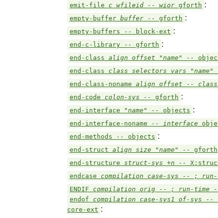
:
emit-file
c wfileid -- wior
gforth
:
empty-buffer
buffer --
gforth
:
empty-buffers
--
block-ext
:
end-c-library
--
gforth
end-class
align offset "name" --
objec
end-class
class selectors vars "name"
end-class-noname
align offset -- clas
:
end-code
colon-sys --
gforth
:
end-interface
"name" --
objects
end-interface-noname
-- interface
obje
:
end-methods
--
objects
end-struct
align size "name" --
gforth
end-structure
struct-sys +n --
X:struc
endcase
compilation case-sys -- ; run
ENDIF
compilation orig -- ; run-time 
endof
compilation case-sys1 of-sys -- 
:
core-ext