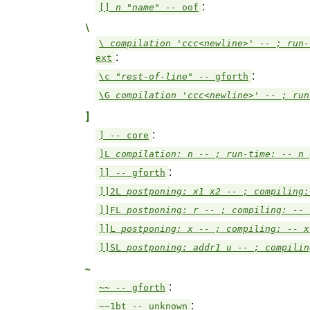
:
[]
n "name" --
oof
\
\
compilation 'ccc<newline>' -- ; run
:
ext
:
\c
"rest-of-line" --
gforth
\G
compilation 'ccc<newline>' -- ; ru
]
:
]
--
core
]L
compilation: n -- ; run-time: -- n
:
]]
--
gforth
]]2L
postponing: x1 x2 -- ; compiling
]]FL
postponing: r -- ; compiling: --
]]L
postponing: x -- ; compiling: -- 
]]SL
postponing: addr1 u -- ; compili
~
:
~~
--
gforth
:
~~1bt
--
unknown