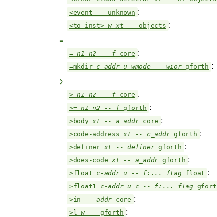
:
<event
--
unknown
:
<to-inst>
w xt --
objects
=
:
=
n1 n2 -- f
core
:
=mkdir
c-addr u wmode -- wior
gforth
>
:
>
n1 n2 -- f
core
:
>=
n1 n2 -- f
gforth
:
>body
xt -- a_addr
core
:
>code-address
xt -- c_addr
gforth
:
>definer
xt -- definer
gforth
:
>does-code
xt -- a_addr
gforth
:
>float
c-addr u -- f:... flag
float
>float1
c-addr u c -- f:... flag
gfort
:
>in
-- addr
core
:
>l
w --
gforth