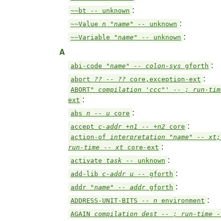
:
~~bt
--
unknown
:
~~Value
n "name" --
unknown
:
~~Variable
"name" --
unknown
A
:
abi-code
"name" -- colon-sys
gforth
:
abort
?? -- ??
core,exception-ext
ABORT"
compilation 'ccc"' -- ; run-ti
:
ext
:
abs
n -- u
core
:
accept
c-addr +n1 -- +n2
core
action-of
interpretation "name" -- xt;
:
run-time -- xt
core-ext
:
activate
task --
unknown
:
add-lib
c-addr u --
gforth
:
addr
"name" -- addr
gforth
:
ADDRESS-UNIT-BITS
-- n
environment
AGAIN
compilation dest -- ; run-time 