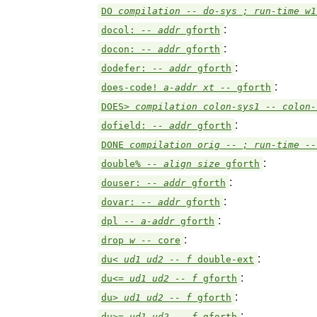
DO
compilation -- do-sys ; run-time w
:
docol:
-- addr
gforth
:
docon:
-- addr
gforth
:
dodefer:
-- addr
gforth
:
does-code!
a-addr xt --
gforth
DOES>
compilation colon-sys1 -- colon
:
dofield:
-- addr
gforth
DONE
compilation orig -- ; run-time -
:
double%
-- align size
gforth
:
douser:
-- addr
gforth
:
dovar:
-- addr
gforth
:
dpl
-- a-addr
gforth
:
drop
w --
core
:
du<
ud1 ud2 -- f
double-ext
:
du<=
ud1 ud2 -- f
gforth
:
du>
ud1 ud2 -- f
gforth
:
du>=
ud1 ud2 -- f
gforth