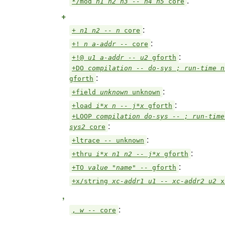
:
*/mod
n1 n2 n3 -- n4 n5
core
+
:
+
n1 n2 -- n
core
:
+!
n a-addr --
core
:
+!@
u1 a-addr -- u2
gforth
+DO
compilation -- do-sys ; run-time n
:
gforth
:
+field
unknown
unknown
:
+load
i*x n -- j*x
gforth
+LOOP
compilation do-sys -- ; run-time
:
sys2
core
:
+ltrace
--
unknown
:
+thru
i*x n1 n2 -- j*x
gforth
:
+TO
value "name" --
gforth
+x/string
xc-addr1 u1 -- xc-addr2 u2
x
,
:
,
w --
core
-