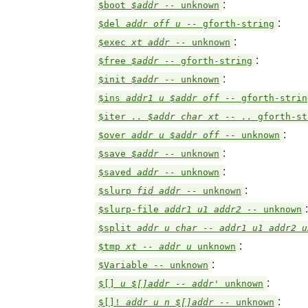
:
$boot
$addr --
unknown
:
$del
addr off u --
gforth-string
:
$exec
xt addr --
unknown
:
$free
$addr --
gforth-string
:
$init
$addr --
unknown
$ins
addr1 u $addr off --
gforth-strin
$iter
.. $addr char xt -- ..
gforth-st
:
$over
addr u $addr off --
unknown
:
$save
$addr --
unknown
:
$saved
addr --
unknown
:
$slurp
fid addr --
unknown
:
$slurp-file
addr1 u1 addr2 --
unknown
$split
addr u char -- addr1 u1 addr2 
:
$tmp
xt -- addr u
unknown
:
$Variable
--
unknown
:
$[]
u $[]addr -- addr'
unknown
:
$[]!
addr u n $[]addr --
unknown