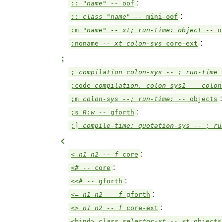
:
::
"name" --
oof
:
::
class "name" --
mini-oof
:m
"name" -- xt; run-time: object --
o
:
:noname
-- xt colon-sys
core-ext
;
;
compilation colon-sys -- ; run-time
;code
compilation. colon-sys1 -- colo
:
;m
colon-sys --; run-time: --
objects
:
;s
R:w --
gforth
;]
compile-time: quotation-sys -- ; r
<
:
<
n1 n2 -- f
core
:
<#
--
core
:
<<#
--
gforth
:
<=
n1 n2 -- f
gforth
:
<>
n1 n2 -- f
core-ext
<bind>
class selector-xt -- xt
objects