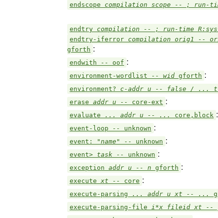
endscope
compilation scope -- ; run-t
endtry
compilation -- ; run-time R:sy
endtry-iferror
compilation orig1 -- or
:
gforth
:
endwith
--
oof
:
environment-wordlist
-- wid
gforth
environment?
c-addr u -- false / ... 
:
erase
addr u --
core-ext
:
evaluate
... addr u -- ...
core,block
:
event-loop
--
unknown
:
event:
"name" --
unknown
:
event>
task --
unknown
:
exception
addr u -- n
gforth
:
execute
xt --
core
execute-parsing
... addr u xt -- ...
g
execute-parsing-file
i*x fileid xt --