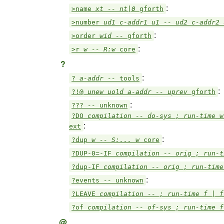
:
>name
xt -- nt|0
gforth
>number
ud1 c-addr1 u1 -- ud2 c-addr2
:
>order
wid --
gforth
:
>r
w -- R:w
core
?
:
?
a-addr --
tools
:
?!@
unew uold a-addr -- uprev
gforth
:
???
--
unknown
?DO
compilation -- do-sys ; run-time 
:
ext
:
?dup
w -- S:... w
core
?DUP-0=-IF
compilation -- orig ; run-
?dup-IF
compilation -- orig ; run-tim
:
?events
--
unknown
?LEAVE
compilation -- ; run-time f | 
?of
compilation -- of-sys ; run-time 
@