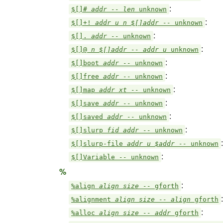
:
$[]#
addr -- len
unknown
:
$[]+!
addr u n $[]addr --
unknown
:
$[].
addr --
unknown
:
$[]@
n $[]addr -- addr u
unknown
:
$[]boot
addr --
unknown
:
$[]free
addr --
unknown
:
$[]map
addr xt --
unknown
:
$[]save
addr --
unknown
:
$[]saved
addr --
unknown
:
$[]slurp
fid addr --
unknown
:
$[]slurp-file
addr u $addr --
unknown
:
$[]Variable
--
unknown
%
:
%align
align size --
gforth
:
%alignment
align size -- align
gforth
:
%alloc
align size -- addr
gforth